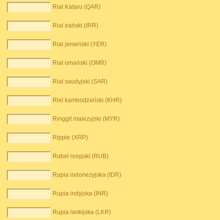
Rial Kataru (QAR)
Rial irański (IRR)
Rial jemeński (YER)
Rial omański (OMR)
Rial saudyjski (SAR)
Riel kambodżański (KHR)
Ringgit malezyjski (MYR)
Ripple (XRP)
Rubel rosyjski (RUB)
Rupia indonezyjska (IDR)
Rupia indyjska (INR)
Rupia lankijska (LKR)