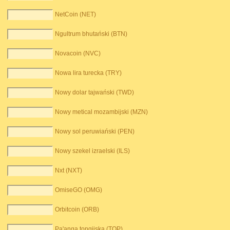
NetCoin (NET)
Ngultrum bhutański (BTN)
Novacoin (NVC)
Nowa lira turecka (TRY)
Nowy dolar tajwański (TWD)
Nowy metical mozambijski (MZN)
Nowy sol peruwiański (PEN)
Nowy szekel izraelski (ILS)
Nxt (NXT)
OmiseGO (OMG)
Orbitcoin (ORB)
Pa'anga tongijska (TOP)