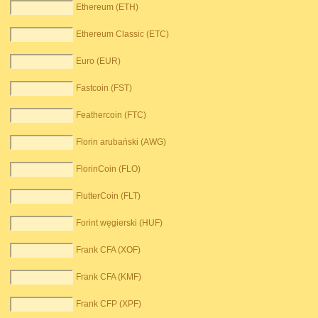
Ethereum (ETH)
Ethereum Classic (ETC)
Euro (EUR)
Fastcoin (FST)
Feathercoin (FTC)
Florin arubański (AWG)
FlorinCoin (FLO)
FlutterCoin (FLT)
Forint węgierski (HUF)
Frank CFA (XOF)
Frank CFA (KMF)
Frank CFP (XPF)