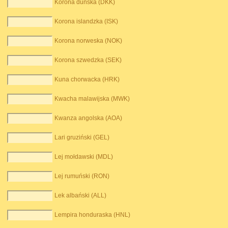
Korona duńska (DKK)
Korona islandzka (ISK)
Korona norweska (NOK)
Korona szwedzka (SEK)
Kuna chorwacka (HRK)
Kwacha malawijska (MWK)
Kwanza angolska (AOA)
Lari gruziński (GEL)
Lej mołdawski (MDL)
Lej rumuński (RON)
Lek albański (ALL)
Lempira honduraska (HNL)