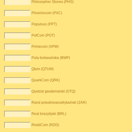
Philosopher Stones (PHS)
Phoenixcoin (PXC)
Populous (PPT)
PotCoin (POT)
Primecoin (XPM)
Pula botswańska (BWP)
Qtum (QTUM)
QuarkCoin (QRK)
Quetzal gwatemalski (GTQ)
Rand południowoafrykański (ZAR)
Real brazylijski (BRL)
ReddCoin (RDD)