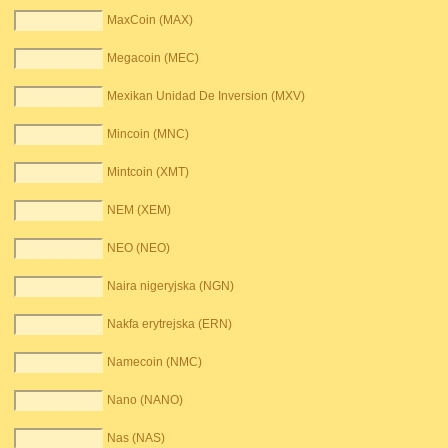
MaxCoin (MAX)
Megacoin (MEC)
Mexikan Unidad De Inversion (MXV)
Mincoin (MNC)
Mintcoin (XMT)
NEM (XEM)
NEO (NEO)
Naira nigeryjska (NGN)
Nakfa erytrejska (ERN)
Namecoin (NMC)
Nano (NANO)
Nas (NAS)