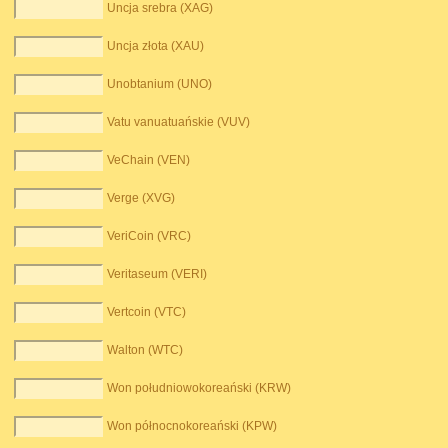
Uncja srebra (XAG)
Uncja złota (XAU)
Unobtanium (UNO)
Vatu vanuatuańskie (VUV)
VeChain (VEN)
Verge (XVG)
VeriCoin (VRC)
Veritaseum (VERI)
Vertcoin (VTC)
Walton (WTC)
Won południowokoreański (KRW)
Won północnokoreański (KPW)