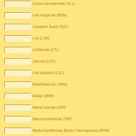
Leone sierraleoński (SLL)
Lew bułgarski (BGN)
Lilangeni Suazi (SZL)
Lisk (LSK)
Lit litewski (LTL)
Litecoin (LTC)
Loti sotyjskie (LSL)
MaidSafeCoin (XMS)
Maker (MKR)
Manat azerski (AZN)
Manat turkmeński (TMT)
Marka transferowa Bośni i Hercegowiny (BAM)