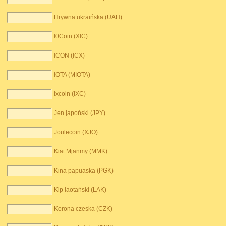
Hrywna ukraińska (UAH)
I0Coin (XIC)
ICON (ICX)
IOTA (MIOTA)
Ixcoin (IXC)
Jen japoński (JPY)
Joulecoin (XJO)
Kiat Mjanmy (MMK)
Kina papuaska (PGK)
Kip laotański (LAK)
Korona czeska (CZK)