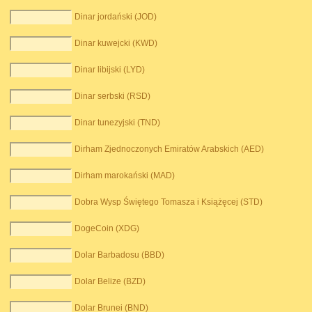
Dinar jordański (JOD)
Dinar kuwejcki (KWD)
Dinar libijski (LYD)
Dinar serbski (RSD)
Dinar tunezyjski (TND)
Dirham Zjednoczonych Emiratów Arabskich (AED)
Dirham marokański (MAD)
Dobra Wysp Świętego Tomasza i Książęcej (STD)
DogeCoin (XDG)
Dolar Barbadosu (BBD)
Dolar Belize (BZD)
Dolar Brunei (BND)