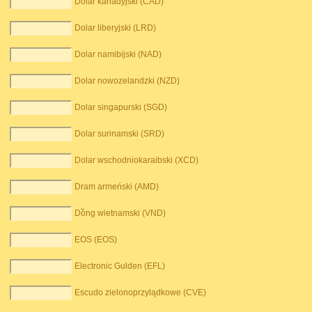
Dolar kanadyjski (CAD)
Dolar liberyjski (LRD)
Dolar namibijski (NAD)
Dolar nowozelandzki (NZD)
Dolar singapurski (SGD)
Dolar surinamski (SRD)
Dolar wschodniokaraibski (XCD)
Dram armeński (AMD)
Dồng wietnamski (VND)
EOS (EOS)
Electronic Gulden (EFL)
Escudo zielonoprzylądkowe (CVE)