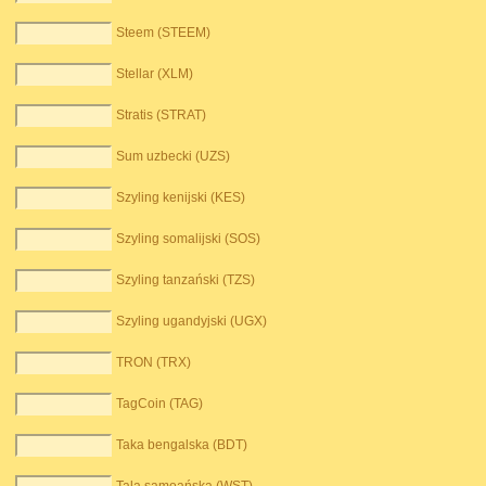
Steem (STEEM)
Stellar (XLM)
Stratis (STRAT)
Sum uzbecki (UZS)
Szyling kenijski (KES)
Szyling somalijski (SOS)
Szyling tanzański (TZS)
Szyling ugandyjski (UGX)
TRON (TRX)
TagCoin (TAG)
Taka bengalska (BDT)