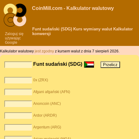
CoinMill.com - Kalkulator walutowy
Funt sudański (SDG) Kurs wymiany walut Kalkulator
konwersji
Zaloguj się
używając
Google
Kalkulator walutowy
jest zgodny
z kursem walut z dnia 7 sierpień 2026.
Funt sudański (SDG)
0x (ZRX)
Afgani afgański (AFN)
Anoncoin (ANC)
Ardor (ARDR)
Argentum (ARG)