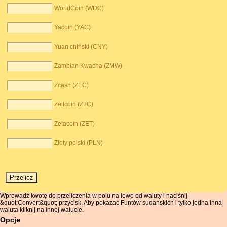
WorldCoin (WDC)
Yacoin (YAC)
Yuan chiński (CNY)
Zambian Kwacha (ZMW)
Zcash (ZEC)
Zeitcoin (ZTC)
Zetacoin (ZET)
Złoty polski (PLN)
Wprowadź kwotę do przeliczenia w polu na lewo od waluty i naciśnij
&quot;Convert&quot; przycisk. Aby pokazać Funtów sudańskich i tylko jedna inna
waluta kliknij na innej walucie.
Opcje