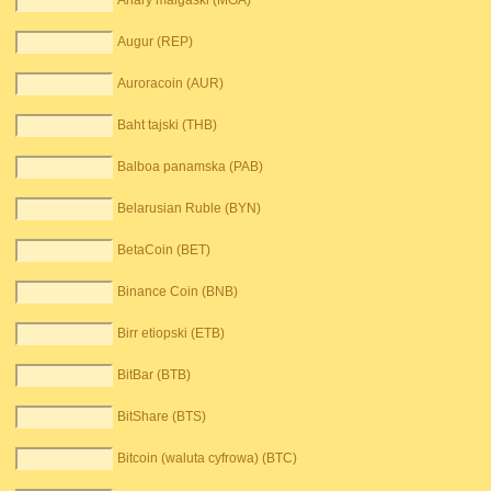
Ariary malgaski (MGA)
Augur (REP)
Auroracoin (AUR)
Baht tajski (THB)
Balboa panamska (PAB)
Belarusian Ruble (BYN)
BetaCoin (BET)
Binance Coin (BNB)
Birr etiopski (ETB)
BitBar (BTB)
BitShare (BTS)
Bitcoin (waluta cyfrowa) (BTC)