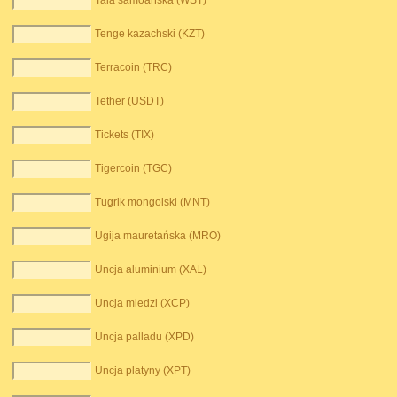
Tala samoańska (WST)
Tenge kazachski (KZT)
Terracoin (TRC)
Tether (USDT)
Tickets (TIX)
Tigercoin (TGC)
Tugrik mongolski (MNT)
Ugija mauretańska (MRO)
Uncja aluminium (XAL)
Uncja miedzi (XCP)
Uncja palladu (XPD)
Uncja platyny (XPT)