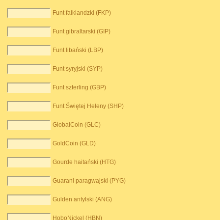
Funt falklandzki (FKP)
Funt gibraltarski (GIP)
Funt libański (LBP)
Funt syryjski (SYP)
Funt szterling (GBP)
Funt Świętej Heleny (SHP)
GlobalCoin (GLC)
GoldCoin (GLD)
Gourde haitański (HTG)
Guarani paragwajski (PYG)
Gulden antylski (ANG)
HoboNickel (HBN)