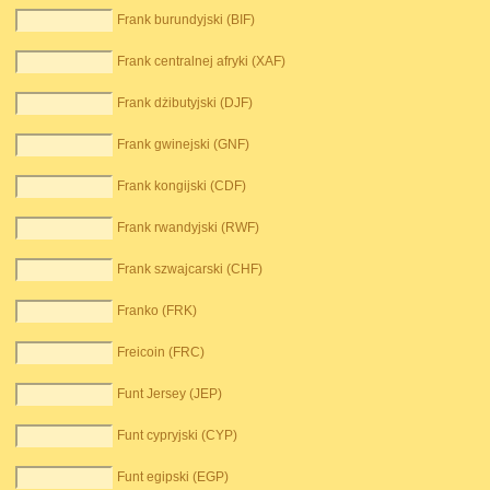
Frank burundyjski (BIF)
Frank centralnej afryki (XAF)
Frank dżibutyjski (DJF)
Frank gwinejski (GNF)
Frank kongijski (CDF)
Frank rwandyjski (RWF)
Frank szwajcarski (CHF)
Franko (FRK)
Freicoin (FRC)
Funt Jersey (JEP)
Funt cypryjski (CYP)
Funt egipski (EGP)