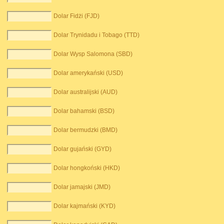
Dolar Fidżi (FJD)
Dolar Trynidadu i Tobago (TTD)
Dolar Wysp Salomona (SBD)
Dolar amerykański (USD)
Dolar australijski (AUD)
Dolar bahamski (BSD)
Dolar bermudzki (BMD)
Dolar gujański (GYD)
Dolar hongkoński (HKD)
Dolar jamajski (JMD)
Dolar kajmański (KYD)