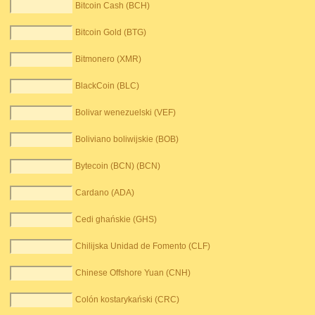
Bitcoin Cash (BCH)
Bitcoin Gold (BTG)
Bitmonero (XMR)
BlackCoin (BLC)
Bolivar wenezuelski (VEF)
Boliviano boliwijskie (BOB)
Bytecoin (BCN) (BCN)
Cardano (ADA)
Cedi ghańskie (GHS)
Chilijska Unidad de Fomento (CLF)
Chinese Offshore Yuan (CNH)
Colón kostarykański (CRC)