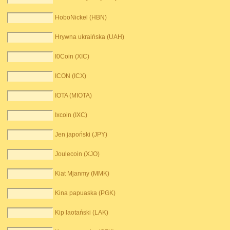
HoboNickel (HBN)
Hrywna ukraińska (UAH)
I0Coin (XIC)
ICON (ICX)
IOTA (MIOTA)
Ixcoin (IXC)
Jen japoński (JPY)
Joulecoin (XJO)
Kiat Mjanmy (MMK)
Kina papuaska (PGK)
Kip laotański (LAK)