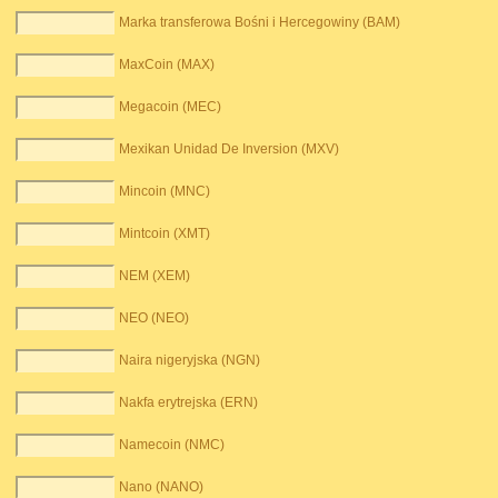
Marka transferowa Bośni i Hercegowiny (BAM)
MaxCoin (MAX)
Megacoin (MEC)
Mexikan Unidad De Inversion (MXV)
Mincoin (MNC)
Mintcoin (XMT)
NEM (XEM)
NEO (NEO)
Naira nigeryjska (NGN)
Nakfa erytrejska (ERN)
Namecoin (NMC)
Nano (NANO)