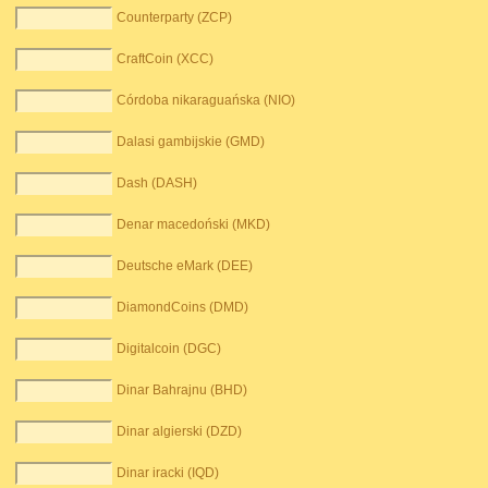
Counterparty (ZCP)
CraftCoin (XCC)
Córdoba nikaraguańska (NIO)
Dalasi gambijskie (GMD)
Dash (DASH)
Denar macedoński (MKD)
Deutsche eMark (DEE)
DiamondCoins (DMD)
Digitalcoin (DGC)
Dinar Bahrajnu (BHD)
Dinar algierski (DZD)
Dinar iracki (IQD)