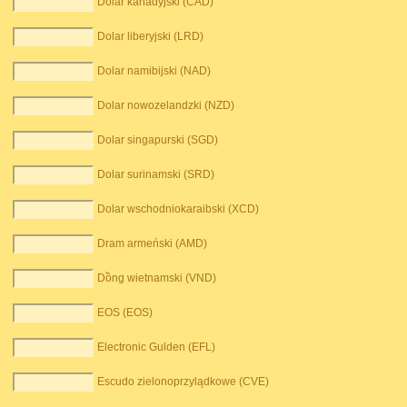
Dolar kanadyjski (CAD)
Dolar liberyjski (LRD)
Dolar namibijski (NAD)
Dolar nowozelandzki (NZD)
Dolar singapurski (SGD)
Dolar surinamski (SRD)
Dolar wschodniokaraibski (XCD)
Dram armeński (AMD)
Dồng wietnamski (VND)
EOS (EOS)
Electronic Gulden (EFL)
Escudo zielonoprzylądkowe (CVE)