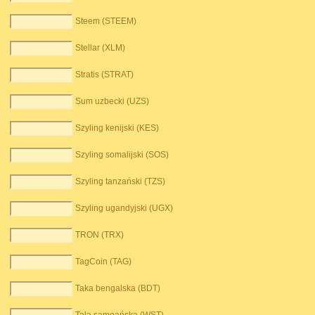
Steem (STEEM)
Stellar (XLM)
Stratis (STRAT)
Sum uzbecki (UZS)
Szyling kenijski (KES)
Szyling somalijski (SOS)
Szyling tanzański (TZS)
Szyling ugandyjski (UGX)
TRON (TRX)
TagCoin (TAG)
Taka bengalska (BDT)