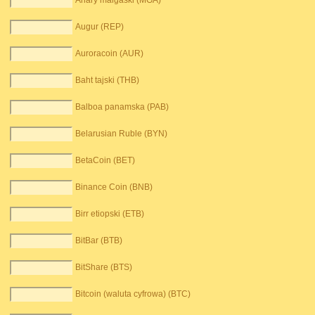
Ariary malgaski (MGA)
Augur (REP)
Auroracoin (AUR)
Baht tajski (THB)
Balboa panamska (PAB)
Belarusian Ruble (BYN)
BetaCoin (BET)
Binance Coin (BNB)
Birr etiopski (ETB)
BitBar (BTB)
BitShare (BTS)
Bitcoin (waluta cyfrowa) (BTC)