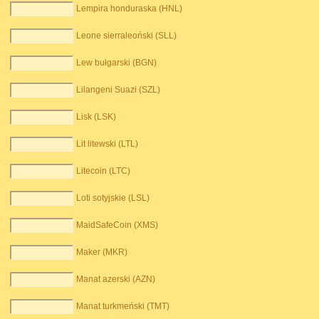
Lempira honduraska (HNL)
Leone sierraleoński (SLL)
Lew bułgarski (BGN)
Lilangeni Suazi (SZL)
Lisk (LSK)
Lit litewski (LTL)
Litecoin (LTC)
Loti sotyjskie (LSL)
MaidSafeCoin (XMS)
Maker (MKR)
Manat azerski (AZN)
Manat turkmeński (TMT)