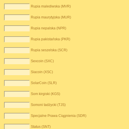
Rupia malediwska (MVR)
Rupia maurytyjska (MUR)
Rupia nepalska (NPR)
Rupia pakistańska (PKR)
Rupia seszelska (SCR)
Sexcoin (SXC)
Siacoin (XSC)
SolarCoin (SLR)
Som kirgiski (KGS)
Somoni tadżycki (TJS)
Specjalne Prawa Ciągnienia (SDR)
Status (SNT)