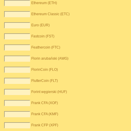
Ethereum (ETH)
Ethereum Classic (ETC)
Euro (EUR)
Fastcoin (FST)
Feathercoin (FTC)
Florin arubański (AWG)
FlorinCoin (FLO)
FlutterCoin (FLT)
Forint węgierski (HUF)
Frank CFA (XOF)
Frank CFA (KMF)
Frank CFP (XPF)