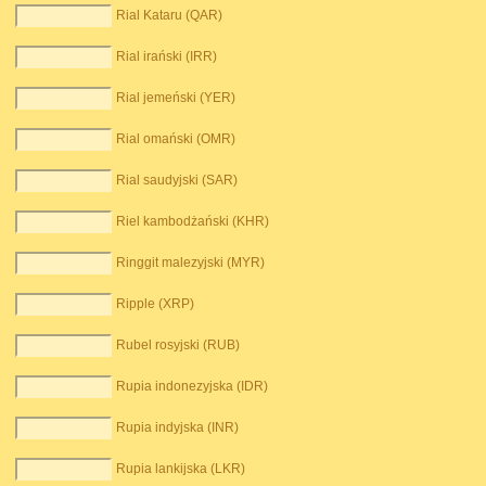
Rial Kataru (QAR)
Rial irański (IRR)
Rial jemeński (YER)
Rial omański (OMR)
Rial saudyjski (SAR)
Riel kambodżański (KHR)
Ringgit malezyjski (MYR)
Ripple (XRP)
Rubel rosyjski (RUB)
Rupia indonezyjska (IDR)
Rupia indyjska (INR)
Rupia lankijska (LKR)