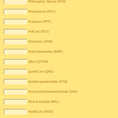
Philosopher Stones (PHS)
Phoenixcoin (PXC)
Populous (PPT)
PotCoin (POT)
Primecoin (XPM)
Pula botswańska (BWP)
Qtum (QTUM)
QuarkCoin (QRK)
Quetzal gwatemalski (GTQ)
Rand południowoafrykański (ZAR)
Real brazylijski (BRL)
ReddCoin (RDD)