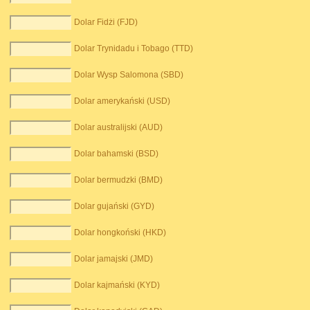
Dolar Fidżi (FJD)
Dolar Trynidadu i Tobago (TTD)
Dolar Wysp Salomona (SBD)
Dolar amerykański (USD)
Dolar australijski (AUD)
Dolar bahamski (BSD)
Dolar bermudzki (BMD)
Dolar gujański (GYD)
Dolar hongkoński (HKD)
Dolar jamajski (JMD)
Dolar kajmański (KYD)