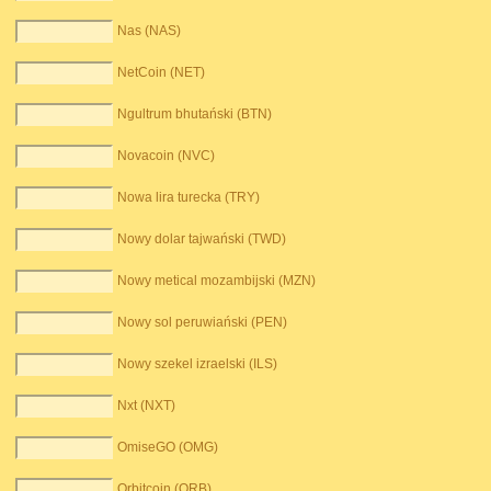
Nas (NAS)
NetCoin (NET)
Ngultrum bhutański (BTN)
Novacoin (NVC)
Nowa lira turecka (TRY)
Nowy dolar tajwański (TWD)
Nowy metical mozambijski (MZN)
Nowy sol peruwiański (PEN)
Nowy szekel izraelski (ILS)
Nxt (NXT)
OmiseGO (OMG)
Orbitcoin (ORB)