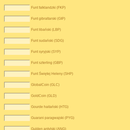
Funt falklandzki (FKP)
Funt gibraltarski (GIP)
Funt libański (LBP)
Funt sudański (SDG)
Funt syryjski (SYP)
Funt szterling (GBP)
Funt Świętej Heleny (SHP)
GlobalCoin (GLC)
GoldCoin (GLD)
Gourde haitański (HTG)
Guarani paragwajski (PYG)
Gulden antylski (ANG)