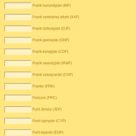
Frank burundyjski (BIF)
Frank centralnej afryki (XAF)
Frank dżibutyjski (DJF)
Frank gwinejski (GNF)
Frank kongijski (CDF)
Frank rwandyjski (RWF)
Frank szwajcarski (CHF)
Franko (FRK)
Freicoin (FRC)
Funt Jersey (JEP)
Funt cypryjski (CYP)
Funt egipski (EGP)