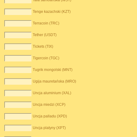
Tala samoańska (WST)
Tenge kazachski (KZT)
Terracoin (TRC)
Tether (USDT)
Tickets (TIX)
Tigercoin (TGC)
Tugrik mongolski (MNT)
Ugija mauretańska (MRO)
Uncja aluminium (XAL)
Uncja miedzi (XCP)
Uncja palladu (XPD)
Uncja platyny (XPT)