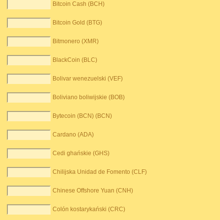
Bitcoin Cash (BCH)
Bitcoin Gold (BTG)
Bitmonero (XMR)
BlackCoin (BLC)
Bolivar wenezuelski (VEF)
Boliviano boliwijskie (BOB)
Bytecoin (BCN) (BCN)
Cardano (ADA)
Cedi ghańskie (GHS)
Chilijska Unidad de Fomento (CLF)
Chinese Offshore Yuan (CNH)
Colón kostarykański (CRC)