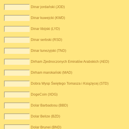
Dinar jordański (JOD)
Dinar kuwejcki (KWD)
Dinar libijski (LYD)
Dinar serbski (RSD)
Dinar tunezyjski (TND)
Dirham Zjednoczonych Emiratów Arabskich (AED)
Dirham marokański (MAD)
Dobra Wysp Świętego Tomasza i Książęcej (STD)
DogeCoin (XDG)
Dolar Barbadosu (BBD)
Dolar Belize (BZD)
Dolar Brunei (BND)