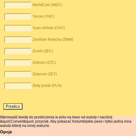
WorldCoin (WDC)
Yacoin (YAC)
Yuan chiński (CNY)
Zambian Kwacha (ZMW)
Zcash (ZEC)
Zeitcoin (ZTC)
Zetacoin (ZET)
Złoty polski (PLN)
Wprowadź kwotę do przeliczenia w polu na lewo od waluty i naciśnij
&quot;Convert&quot; przycisk. Aby pokazać Kolumbijskie peso i tylko jedna inna
waluta kliknij na innej walucie.
Opcje