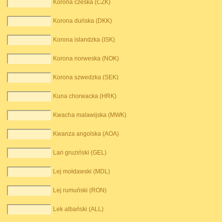
Korona czeska (CZK)
Korona duńska (DKK)
Korona islandzka (ISK)
Korona norweska (NOK)
Korona szwedzka (SEK)
Kuna chorwacka (HRK)
Kwacha malawijska (MWK)
Kwanza angolska (AOA)
Lari gruziński (GEL)
Lej mołdawski (MDL)
Lej rumuński (RON)
Lek albański (ALL)