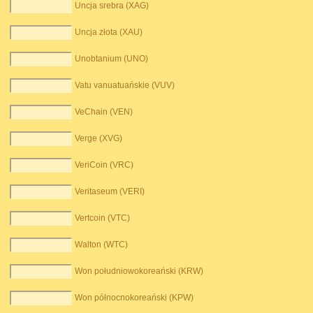
Uncja srebra (XAG)
Uncja złota (XAU)
Unobtanium (UNO)
Vatu vanuatuańskie (VUV)
VeChain (VEN)
Verge (XVG)
VeriCoin (VRC)
Veritaseum (VERI)
Vertcoin (VTC)
Walton (WTC)
Won południowokoreański (KRW)
Won północnokoreański (KPW)