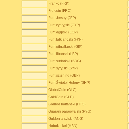
Franko (FRK)
Freicoin (FRC)
Funt Jersey (JEP)
Funt cypryjski (CYP)
Funt egipski (EGP)
Funt falklandzki (FKP)
Funt gibraltarski (GIP)
Funt libański (LBP)
Funt sudański (SDG)
Funt syryjski (SYP)
Funt szterling (GBP)
Funt Świętej Heleny (SHP)
GlobalCoin (GLC)
GoldCoin (GLD)
Gourde haitański (HTG)
Guarani paragwajski (PYG)
Gulden antylski (ANG)
HoboNickel (HBN)