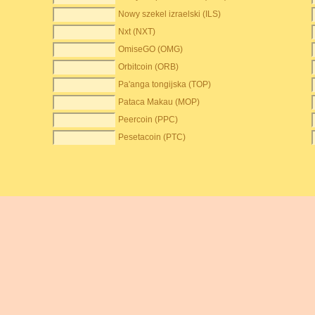
Nowy szekel izraelski (ILS)
Nxt (NXT)
OmiseGO (OMG)
Orbitcoin (ORB)
Pa'anga tongijska (TOP)
Pataca Makau (MOP)
Peercoin (PPC)
Pesetacoin (PTC)