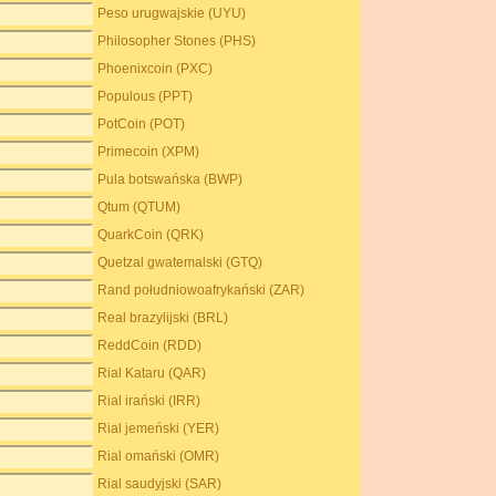
Peso urugwajskie (UYU)
Philosopher Stones (PHS)
Phoenixcoin (PXC)
Populous (PPT)
PotCoin (POT)
Primecoin (XPM)
Pula botswańska (BWP)
Qtum (QTUM)
QuarkCoin (QRK)
Quetzal gwatemalski (GTQ)
Rand południowoafrykański (ZAR)
Real brazylijski (BRL)
ReddCoin (RDD)
Rial Kataru (QAR)
Rial irański (IRR)
Rial jemeński (YER)
Rial omański (OMR)
Rial saudyjski (SAR)