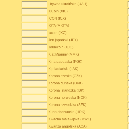
Hrywna ukraińska (UAH)
I0Coin (XIC)
ICON (ICX)
IOTA (MIOTA)
Ixcoin (IXC)
Jen japoński (JPY)
Joulecoin (XJO)
Kiat Mjanmy (MMK)
Kina papuaska (PGK)
Kip laotański (LAK)
Korona czeska (CZK)
Korona duńska (DKK)
Korona islandzka (ISK)
Korona norweska (NOK)
Korona szwedzka (SEK)
Kuna chorwacka (HRK)
Kwacha malawijska (MWK)
Kwanza angolska (AOA)