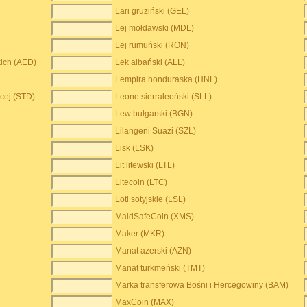
Lari gruziński (GEL)
Lej mołdawski (MDL)
Lej rumuński (RON)
ich (AED)
Lek albański (ALL)
Lempira honduraska (HNL)
cej (STD)
Leone sierraleoński (SLL)
Lew bułgarski (BGN)
Lilangeni Suazi (SZL)
Lisk (LSK)
Lit litewski (LTL)
Litecoin (LTC)
Loti sotyjskie (LSL)
MaidSafeCoin (XMS)
Maker (MKR)
Manat azerski (AZN)
Manat turkmeński (TMT)
Marka transferowa Bośni i Hercegowiny (BAM)
MaxCoin (MAX)