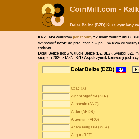
CoinMill.com - Kal
Dolar Belize (BZD) Kurs wymiany wa
Kalkulator walutowy
jest zgodny
z kursem walut z dnia 6 sie
Wprowadź kwotę do przeliczenia w polu na lewo od waluty i n
walucie.
Dolar Belize jest w walucie Belize (BZ, BLZ). Symbol BZD moż
sierpień 2026 z MSN. BZD Współczynnik konwersji jest 5 cy
Dolar Belize (BZD)
0x (ZRX)
Afgani afgański (AFN)
Anoncoin (ANC)
Ardor (ARDR)
Argentum (ARG)
Ariary malgaski (MGA)
Augur (REP)