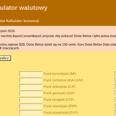
kulator walutowy
lut Kalkulator konwersji
rpień 2026.
aciśnij &quot;Convert&quot; przycisk. Aby pokazać Dolar Belize i tylko jedna inna 
na zapisać BZ$. Dolar Belize dzieli się na 100 cents. Kurs Dolar Belize Data ostatn
fr znaczących.
Frank burundyjski (BIF)
Frank centralnej afryki (XAF)
Frank dżibutyjski (DJF)
Frank gwinejski (GNF)
Frank kongijski (CDF)
Frank rwandyjski (RWF)
Frank szwajcarski (CHF)