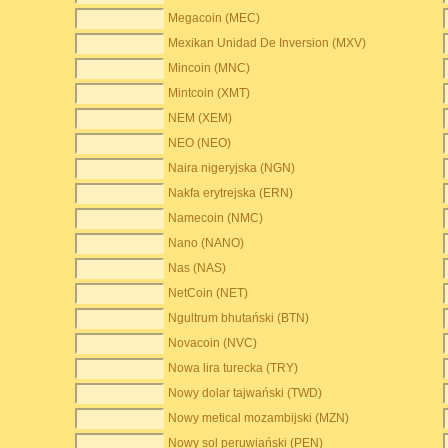
Megacoin (MEC)
Mexikan Unidad De Inversion (MXV)
Mincoin (MNC)
Mintcoin (XMT)
NEM (XEM)
NEO (NEO)
Naira nigeryjska (NGN)
Nakfa erytrejska (ERN)
Namecoin (NMC)
Nano (NANO)
Nas (NAS)
NetCoin (NET)
Ngultrum bhutański (BTN)
Novacoin (NVC)
Nowa lira turecka (TRY)
Nowy dolar tajwański (TWD)
Nowy metical mozambijski (MZN)
Nowy sol peruwiański (PEN)