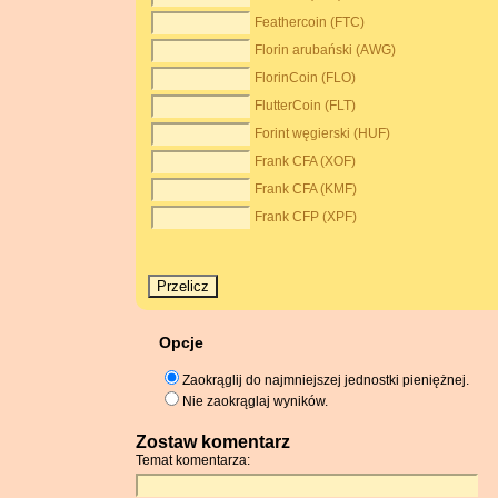
Feathercoin (FTC)
Florin arubański (AWG)
FlorinCoin (FLO)
FlutterCoin (FLT)
Forint węgierski (HUF)
Frank CFA (XOF)
Frank CFA (KMF)
Frank CFP (XPF)
Opcje
Zaokrąglij do najmniejszej jednostki pieniężnej.
Nie zaokrąglaj wyników.
Zostaw komentarz
Temat komentarza: