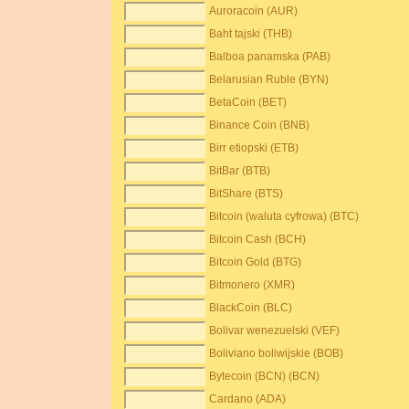
Auroracoin (AUR)
Baht tajski (THB)
Balboa panamska (PAB)
Belarusian Ruble (BYN)
BetaCoin (BET)
Binance Coin (BNB)
Birr etiopski (ETB)
BitBar (BTB)
BitShare (BTS)
Bitcoin (waluta cyfrowa) (BTC)
Bitcoin Cash (BCH)
Bitcoin Gold (BTG)
Bitmonero (XMR)
BlackCoin (BLC)
Bolivar wenezuelski (VEF)
Boliviano boliwijskie (BOB)
Bytecoin (BCN) (BCN)
Cardano (ADA)